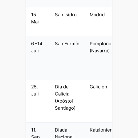
15.
San Isidro
Madrid
Lokale
Mai
Madrid
Stadtp
6.–14.
San Fermín
Pamplona
Bullen
Juli
(Navarra)
Lokale
Pampl
Feierta
Navar
25.
Día de
Galicien
Regio
Juli
Galicia
Feiert
(Apóstol
Santia
Santiago)
Compo
Pilger
11.
Diada
Katalonien
Regio
Sep
Nacional
Feiert