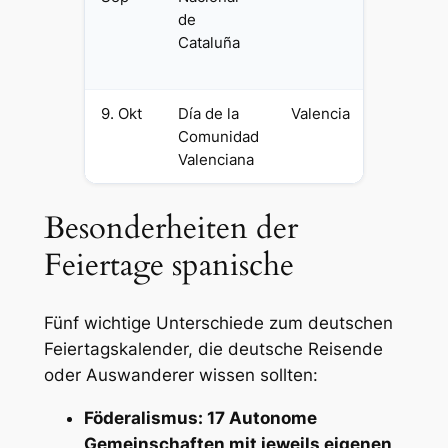
de
Politi
Cataluña
Manife
Unabh
9. Okt
Día de la
Valencia
Regio
Comunidad
Feiert
Valenciana
Donisi
Besonderheiten der
Feiertage spanische
Fünf wichtige Unterschiede zum deutschen
Feiertagskalender, die deutsche Reisende
oder Auswanderer wissen sollten:
Föderalismus: 17 Autonome
Gemeinschaften mit jeweils eigenen