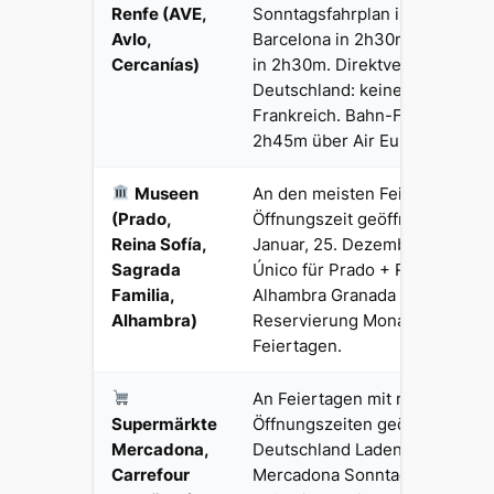
Renfe (AVE,
Sonntagsfahrplan in Betrieb. 
Avlo,
Barcelona in 2h30m, AVE Madri
Cercanías)
in 2h30m. Direktverbindungen
Deutschland: keine, Umstieg i
Frankreich. Bahn-Flug Frankfu
2h45m über Air Europa/Luftha
Museen
An den meisten Feiertagen mit
(Prado,
Öffnungszeit geöffnet. Geschlo
Reina Sofía,
Januar, 25. Dezember. Madrid 
Sagrada
Único für Prado + Reina Sofía 
Familia,
Alhambra Granada erfordert O
Alhambra)
Reservierung Monate im Vorau
Feiertagen.
An Feiertagen mit reduzierten
Supermärkte
Öffnungszeiten geöffnet (ander
Mercadona,
Deutschland Ladenschlussgese
Carrefour
Mercadona Sonntagsöffnung v