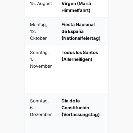
15. August
Virgen (Mariä
national
Himmelfahrt)
Montag,
Fiesta Nacional
Bürgerlich
12.
de España
national
Oktober
(Nationalfeiertag)
Sonntag,
Todos los Santos
Religiös
1.
(Allerheiligen)
national
November
Sonntag,
Día de la
Bürgerlich
6.
Constitución
national
Dezember
(Verfassungstag)