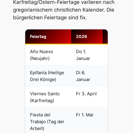
Karfreitag/Ostern-Feiertage variieren nach
gregorianischem christlichen Kalender. Die
bürgerlichen Feiertage sind fix.
Feiertag
2026
2027
Año Nuevo
Do 1.
Fr 1.
(Neujahr)
Januar
Januar
Epifanía (Heilige
Di 6.
Mi 6.
Drei Könige)
Januar
Januar
Viernes Santo
Fr 3. April
Fr 26.
(Karfreitag)
März
Fiesta del
Fr 1. Mai
Sa 1. Mai
Trabajo (Tag der
Arbeit)