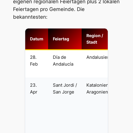
eigenen regionalen Feiertagen plus 2 lokalen
Feiertagen pro Gemeinde. Die
bekanntesten:
Region /
Datum
Feiertag
Was pa
Stadt
28.
Día de
Andalusien
Regio
Feb
Andalucía
Feierta
Málag
23.
Sant Jordi /
Katalonien,
Büche
Apr
San Jorge
Aragonien
Rosen 
Barcel
Festta
arbeits
Katalo
kultur
wichti