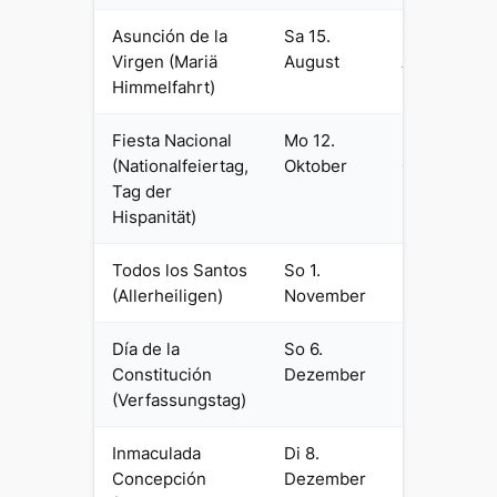
Asunción de la
Sa 15.
So 15.
Virgen (Mariä
August
August
Himmelfahrt)
Fiesta Nacional
Mo 12.
Di 12.
(Nationalfeiertag,
Oktober
Oktober
Tag der
Hispanität)
Todos los Santos
So 1.
Mo 1.
(Allerheiligen)
November
November
Día de la
So 6.
Mo 6.
Constitución
Dezember
Dezember
(Verfassungstag)
Inmaculada
Di 8.
Mi 8.
Concepción
Dezember
Dezember