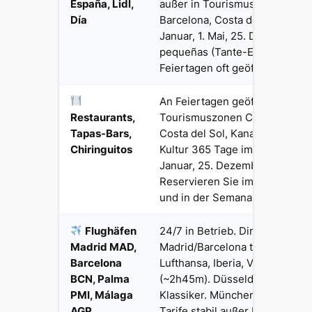
España, Lidl,
außer in Tourismuszonen Madr
Día
Barcelona, Costa del Sol. Gesc
Januar, 1. Mai, 25. Dezember. 
pequeñas (Tante-Emma-Läden
Feiertagen oft geöffnet.
An Feiertagen geöffnet, beson
Restaurants,
Tourismuszonen Costa Brava, 
Tapas-Bars,
Costa del Sol, Kanarische Inse
Chiringuitos
Kultur 365 Tage im Jahr. Gesch
Januar, 25. Dezember (Familien
Reservieren Sie im Sommer (H
und in der Semana Santa (Kar
Flughäfen
24/7 in Betrieb. Direktflüge Fr
Madrid MAD,
Madrid/Barcelona täglich mehr
Barcelona
Lufthansa, Iberia, Vueling, Rya
BCN, Palma
(~2h45m). Düsseldorf-Palma d
PMI, Málaga
Klassiker. München-Madrid Pr
AGP
Tarife stabil außer Hochsaiso