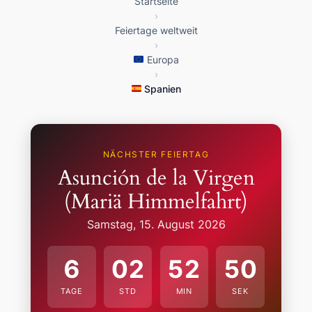
Startseite
›
Feiertage weltweit
›
Europa
›
Spanien
NÄCHSTER FEIERTAG
Asunción de la Virgen
(Mariä Himmelfahrt)
Samstag, 15. August 2026
6
02
52
49
TAGE
STD
MIN
SEK