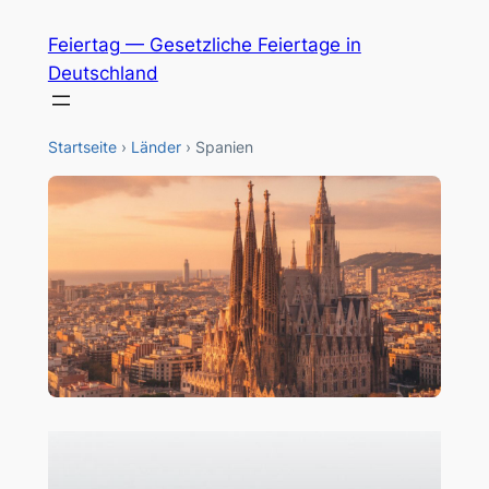
Zum
Feiertag — Gesetzliche Feiertage in
Inhalt
Deutschland
springen
Startseite
›
Länder
›
Spanien