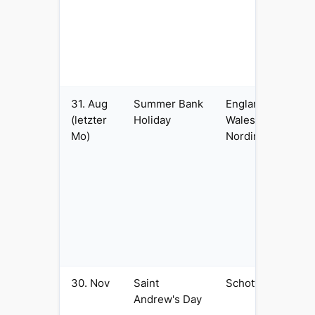
ha
le
Au
Sc
ei
31. Aug
Summer Bank
England +
Le
(letzter
Holiday
Wales +
Au
Mo)
Nordirland
Hi
Lo
Mi
Be
Sc
er
Au
st
30. Nov
Saint
Schottland
Sc
Andrew's Day
Na