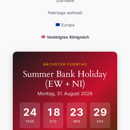
Startseite
›
Feiertage weltweit
›
Europa
›
Vereinigtes Königreich
NÄCHSTER FEIERTAG
Summer Bank Holiday
(EW + NI)
Montag, 31. August 2026
24
18
23
28
TAGE
STD
MIN
SEK