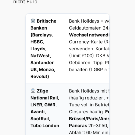
nicht Euro.
Britische
Bank Holidays = wörtlich: Bank
Banken
Geldautomaten 24/7 betriebsb
(Barclays,
Wechsel notwendig
oder Mult
HSBC,
Currency-Karte (Revolut, Wise
Lloyds,
verwenden. Kontaktlos sehr ve
NatWest,
(Limit £100). DKB Visa und N2
Santander
Gebühren. Tipp: Pfund-Wechse
UK, Monzo,
behalten (1 GBP ≈ 1,18 EUR Sta
Revolut)
Züge
Bank Holidays mit Sonntagsfah
National Rail,
(häufig reduziert + Bauarbeite
LNER, GWR,
Tube voll in Betrieb, Wochene
Avanti,
Closures häufig.
Eurostar
ScotRail,
Brüssel/Paris/Amsterdam-Lon
Tube London
Pancras
2h-3h50, Reisepass-
Abfahrt 60 Min einplanen. Dire