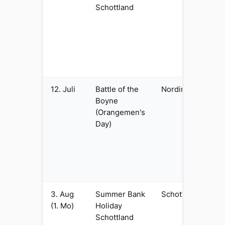
Schottland
Sc
Ka
Fr
Mo
ni
En
12. Juli
Battle of the
Nordirland
Pr
Boyne
Fe
(Orangemen's
Wi
Day)
Ja
Or
Pa
Hi
ko
3. Aug
Summer Bank
Schottland
Er
(1. Mo)
Holiday
Au
Schottland
En