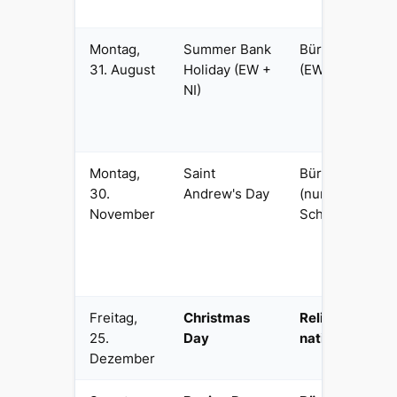
Montag,
Summer Bank
Bürgerlich
31. August
Holiday (EW +
(EW + NI)
NI)
Montag,
Saint
Bürgerlich
30.
Andrew's Day
(nur
November
Schottland)
Freitag,
Christmas
Religiös
25.
Day
national
Dezember