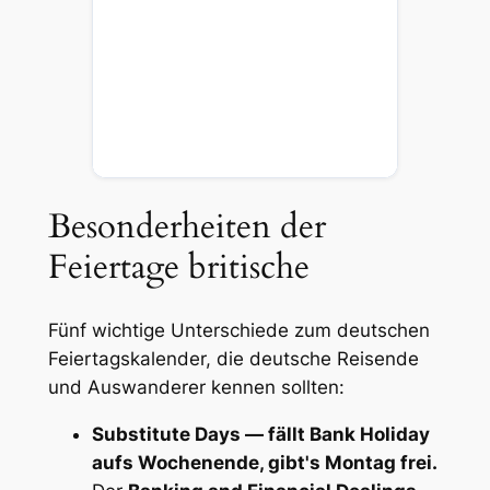
Sa
Wh
Ba
se
of
Ho
An
Besonderheiten der
Feiertage britische
Fünf wichtige Unterschiede zum deutschen
Feiertagskalender, die deutsche Reisende
und Auswanderer kennen sollten:
Substitute Days — fällt Bank Holiday
aufs Wochenende, gibt's Montag frei.