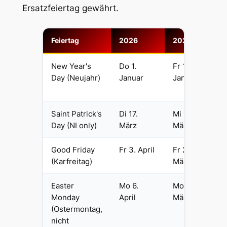
Ersatzfeiertag gewährt.
Feiertag
2026
2027
New Year's
Do 1.
Fr 1.
Day (Neujahr)
Januar
Januar
Saint Patrick's
Di 17.
Mi 17.
Day (NI only)
März
März
Good Friday
Fr 3. April
Fr 26.
(Karfreitag)
März
Easter
Mo 6.
Mo 29.
Monday
April
März
(Ostermontag,
nicht