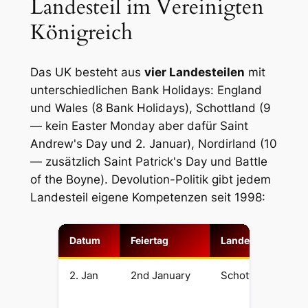
Landesteil im Vereinigten
Königreich
Das UK besteht aus
vier Landesteilen
mit
unterschiedlichen Bank Holidays: England
und Wales (8 Bank Holidays), Schottland (9
— kein Easter Monday aber dafür Saint
Andrew's Day und 2. Januar), Nordirland (10
— zusätzlich Saint Patrick's Day und Battle
of the Boyne). Devolution-Politik gibt jedem
Landesteil eigene Kompetenzen seit 1998:
Datum
Feiertag
Landesteil
Wa
2. Jan
2nd January
Schottland
Su
fü
nu