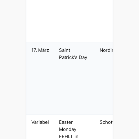
Ho
(S
me
Ba
Sc
17. März
Saint
Nordirland
Na
Patrick's Day
Ir
gr
Gu
Fe
Au
Re
En
an
Variabel
Easter
Schottland
Os
Monday
KE
FEHLT in
Ho