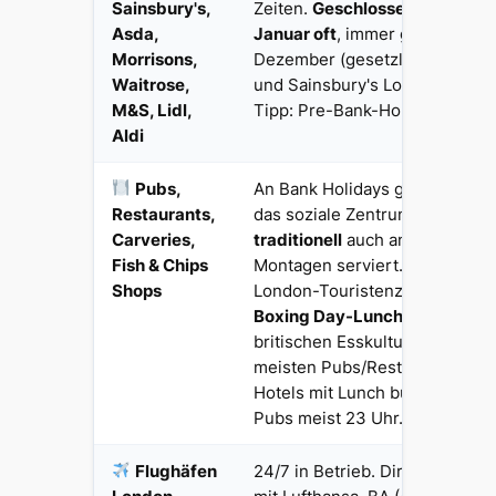
Sainsbury's,
Zeiten.
Geschlossen Boxing Da
Asda,
Januar oft
, immer geschlossen
Morrisons,
Dezember (gesetzlich). Tesco
Waitrose,
und Sainsbury's Local 7/7 läng
M&S, Lidl,
Tipp: Pre-Bank-Holiday-Donner
Aldi
Pubs,
An Bank Holidays geöffnet — 
Restaurants,
das soziale Zentrum.
Sunday R
Carveries,
traditionell
auch an Bank-Holi
Fish & Chips
Montagen serviert. Reserviere
Shops
London-Touristenzonen empfo
Boxing Day-Lunch ist ein High
britischen Esskultur. 25. Deze
meisten Pubs/Restaurants ge
Hotels mit Lunch buchen. Last
Pubs meist 23 Uhr.
Flughäfen
24/7 in Betrieb. Direktflüge F