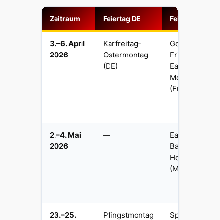
Zeitraum
Feiertag DE
Feiertag GB
3.–6. April
Karfreitag-
Good
2026
Ostermontag
Friday +
(DE)
Easter
Monday
(Fr-Mo)
2.–4. Mai
—
Early May
2026
Bank
Holiday
(Mo 4. Mai)
23.–25.
Pfingstmontag
Spring