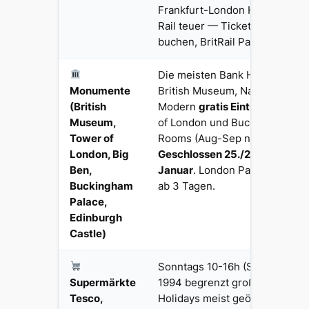
Frankfurt-London Heathrow L
Rail teuer — Tickets 6 Wochen
buchen, BritRail Pass für Touri
Die meisten Bank Holidays geö
Monumente
British Museum, National Galle
(British
Modern
gratis Eintritt
(typisch
Museum,
of London und Buckingham Pal
Tower of
Rooms (Aug-Sep nur) online b
London, Big
Geschlossen 25./26. Dezember
Ben,
Januar
. London Pass für Touri
Buckingham
ab 3 Tagen.
Palace,
Edinburgh
Castle)
Sonntags 10-16h (Sunday Trad
Supermärkte
1994 begrenzt große Geschäft
Tesco,
Holidays meist geöffnet mit S