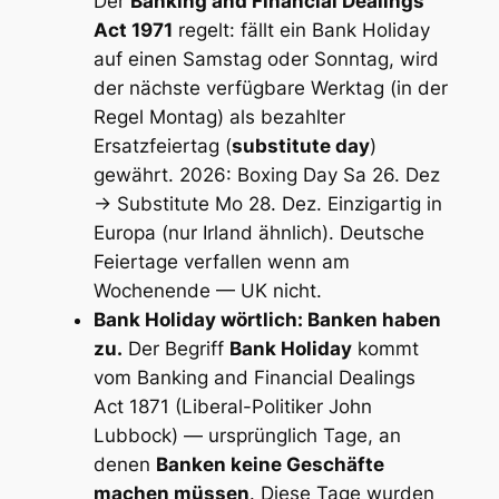
Der
Banking and Financial Dealings
Act 1971
regelt: fällt ein Bank Holiday
auf einen Samstag oder Sonntag, wird
der nächste verfügbare Werktag (in der
Regel Montag) als bezahlter
Ersatzfeiertag (
substitute day
)
gewährt. 2026: Boxing Day Sa 26. Dez
→ Substitute Mo 28. Dez. Einzigartig in
Europa (nur Irland ähnlich). Deutsche
Feiertage verfallen wenn am
Wochenende — UK nicht.
Bank Holiday wörtlich: Banken haben
zu.
Der Begriff
Bank Holiday
kommt
vom Banking and Financial Dealings
Act 1871 (Liberal-Politiker John
Lubbock) — ursprünglich Tage, an
denen
Banken keine Geschäfte
machen müssen
. Diese Tage wurden