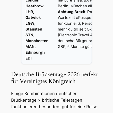
London
mit Lufthansa, BA (~1h30). Düs
Heathrow
Berlin, München alle direkt ve
LHR,
Achtung Brexit-Passkontrolle
Gatwick
Wartezeit ePassport-Gates (D
LGW,
funktioniert), Personalauswei
Stansted
mehr gültig seit Oktober 2021.
STN,
(Electronic Travel Authorisation
Manchester
deutsche Bürger seit 2025 nöt
MAN,
GBP, 6 Monate gültig.
Edinburgh
EDI
Deutsche Brückentage 2026 perfekt
für Vereinigtes Königreich
Einige Kombinationen deutscher
Brückentage × britische Feiertagen
funktionieren besonders gut für eine Reise: